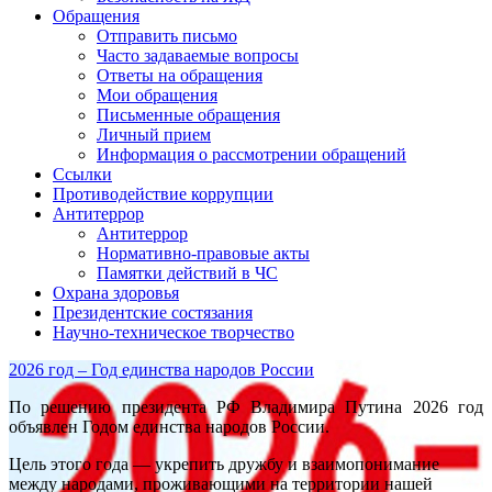
Обращения
Отправить письмо
Часто задаваемые вопросы
Ответы на обращения
Мои обращения
Письменные обращения
Личный прием
Информация о рассмотрении обращений
Ссылки
Противодействие коррупции
Антитеррор
Антитеррор
Нормативно-правовые акты
Памятки действий в ЧС
Охрана здоровья
Президентские состязания
Научно-техническое творчество
2026 год – Год единства народов России
По решению президента РФ Владимира Путина 2026 год
объявлен Годом единства народов России.
Цель этого года — укрепить дружбу и взаимопонимание
между народами, проживающими на территории нашей