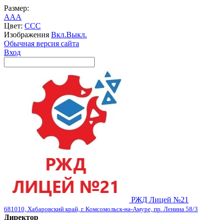
Размер:
A
A
A
Цвет:
C
C
C
Изображения
Вкл.
Выкл.
Обычная версия сайта
Вход
РЖД Лицей №21
681010, Хабаровский край, г. Комсомольск-на-Амуре, пр. Ленина 58/3
Директор